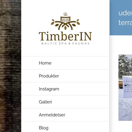
Skip
ude
to
content
terr
Home
Produkter
Instagram
Galleri
Anmeldelser
Blog