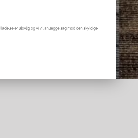
lladelse er ulovlig og vi vil anlægge sag mod den skyldige
uTube