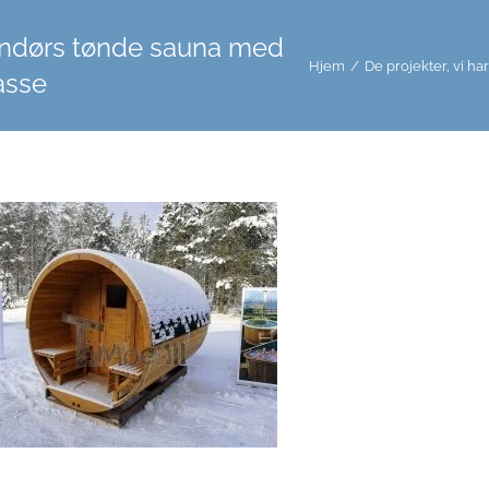
ndørs tønde sauna med
Hjem
/
De projekter, vi har
asse