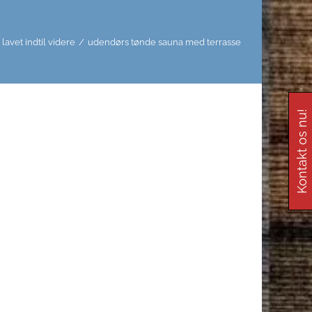
 lavet indtil videre
/
udendørs tønde sauna med terrasse
Kontakt os nu!