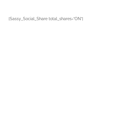
[Sassy_Social_Share total_shares=”ON”]