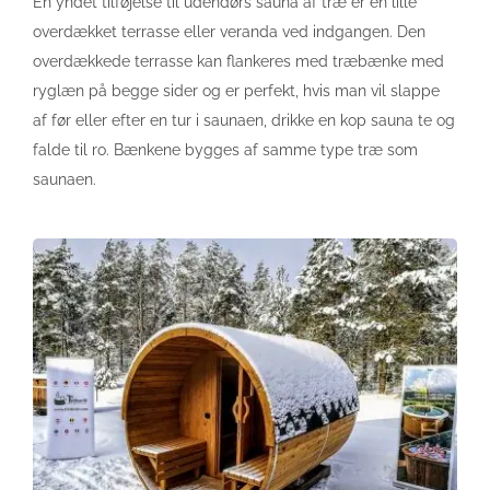
En yndet tilføjelse til udendørs sauna af træ er en lille
overdækket terrasse eller veranda ved indgangen. Den
overdækkede terrasse kan flankeres med træbænke med
ryglæn på begge sider og er perfekt, hvis man vil slappe
af før eller efter en tur i saunaen, drikke en kop sauna te og
falde til ro. Bænkene bygges af samme type træ som
saunaen.