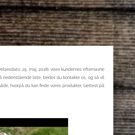
sesdato: 25. maj, 2018) vises kundernes efternavne
 nedenstående liste, bedes du kontakte os, og så vil
måde, hvorpå du kan finde vores produkter, tættest på