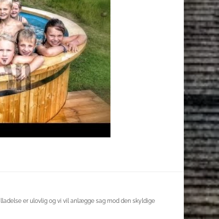
lladelse er ulovlig og vi vil anlægge sag mod den skyldige