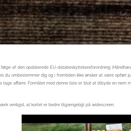
 følge af den opdaterede EU-databeskyttelsesforordning (Håndhævel
Hvis du ombestemmer dig og i fremtiden ikke ønsker at være opført på
aks tage affære. Formålet med denne liste er blot at tilbyde en nem 
ærk venligst, at kortet er bedre tilgængeligt på widescreen.