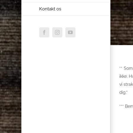
Kontakt os
Facebook
Instagram
YouTube
** Som
ikke. 
vi str
dig.”
*** Bem