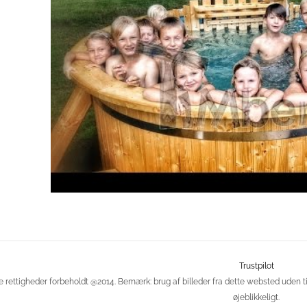
Trustpilot
e rettigheder forbeholdt @2014. Bemærk: brug af billeder fra dette websted uden ti
øjeblikkeligt.