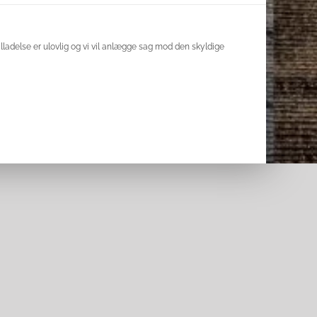
lladelse er ulovlig og vi vil anlægge sag mod den skyldige
uTube