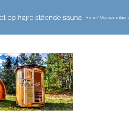
et op højre stående sauna
Hjem
/
Udendørs Sauna 