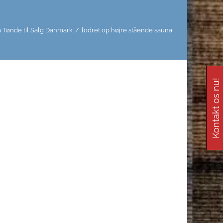
Tønde til Salg Danmark
/
lodret op højre stående sauna
Kontakt os nu!