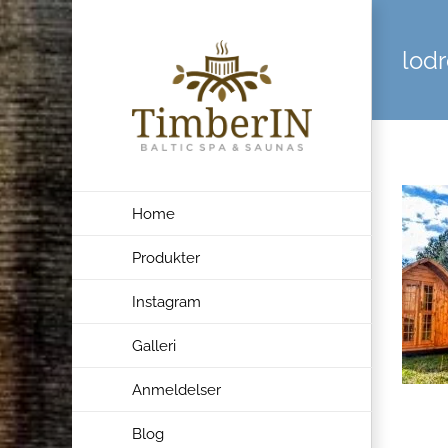
Skip
to
lodr
content
Home
Produkter
Instagram
Galleri
Anmeldelser
Blog