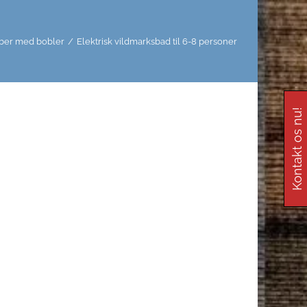
iber med bobler
/
Elektrisk vildmarksbad til 6-8 personer
Kontakt os nu!