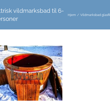
trisk vildmarksbad til 6-
Hjem
/
Vildmarksbad glasf
ersoner