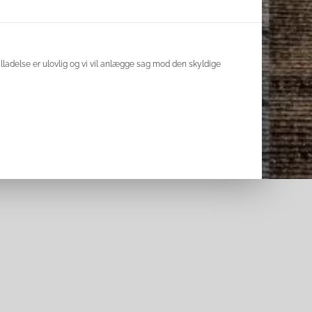
lladelse er ulovlig og vi vil anlægge sag mod den skyldige
uTube