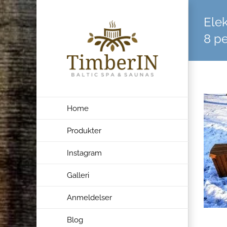
Skip
Elek
to
content
8 p
Home
Produkter
Instagram
Galleri
Anmeldelser
Blog