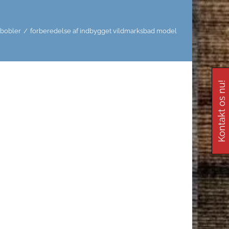
 bobler
/
forberedelse af indbygget vildmarksbad model
Kontakt os nu!