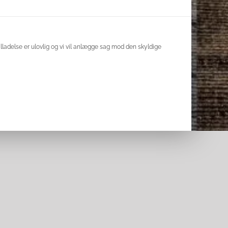
lladelse er ulovlig og vi vil anlægge sag mod den skyldige
uTube