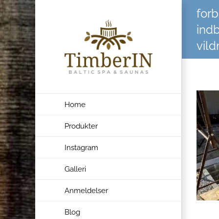
Skip
forb
to
ind
content
vil
Home
Produkter
Instagram
Galleri
Anmeldelser
Blog