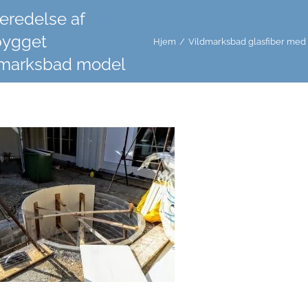
eredelse af
bygget
Hjem
/
Vildmarksbad glasfiber med
dmarksbad model