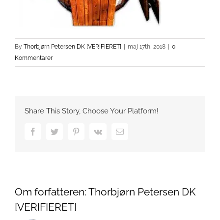
By
Thorbjørn Petersen DK [VERIFIERET]
|
maj 17th, 2018
|
0
Kommentarer
Share This Story, Choose Your Platform!
Facebook
Twitter
Pinterest
Vk
Email
Om forfatteren:
Thorbjørn Petersen DK
[VERIFIERET]