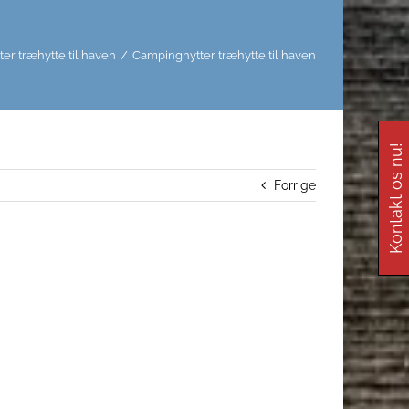
er træhytte til haven
/
Campinghytter træhytte til haven
Kontakt os nu!
Forrige