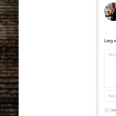
Læg 
Comme
Ge