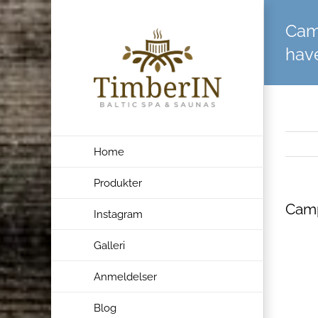
Skip
Camp
to
content
hav
Home
Produkter
Camp
Instagram
Galleri
Anmeldelser
Blog