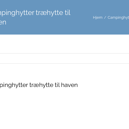
inghytter træhytte til
Hjem
/
Campinghytt
en
inghytter træhytte til haven