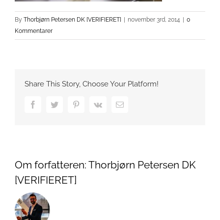
By
Thorbjørn Petersen DK [VERIFIERET]
|
november 3rd, 2014
|
0
Kommentarer
Share This Story, Choose Your Platform!
Facebook
Twitter
Pinterest
Vk
Email
Om forfatteren:
Thorbjørn Petersen DK
[VERIFIERET]