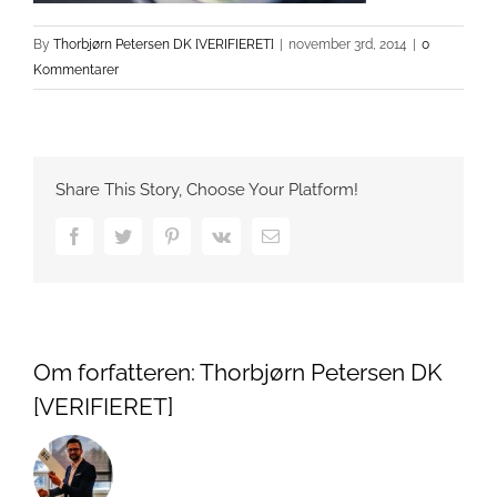
By
Thorbjørn Petersen DK [VERIFIERET]
|
november 3rd, 2014
|
0
Kommentarer
Share This Story, Choose Your Platform!
Facebook
Twitter
Pinterest
Vk
Email
Om forfatteren:
Thorbjørn Petersen DK
[VERIFIERET]