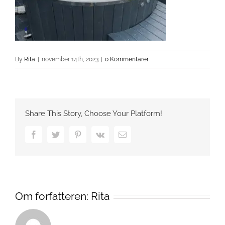
By
Rita
|
november 14th, 2023
|
0 Kommentarer
Share This Story, Choose Your Platform!
Facebook
Twitter
Pinterest
Vk
Email
Om forfatteren:
Rita