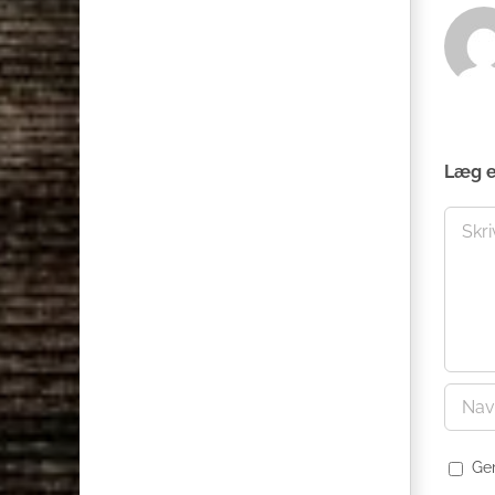
Læg 
Comme
Ge