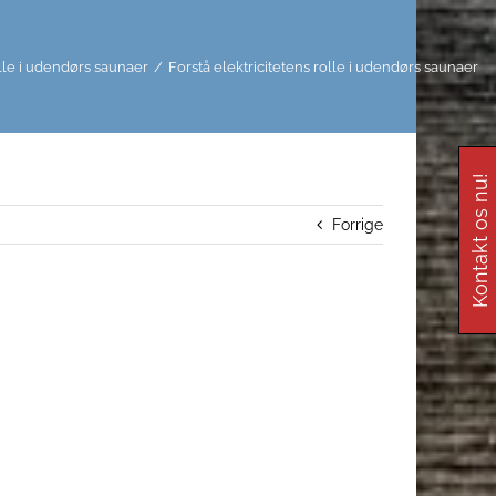
olle i udendørs saunaer
/
Forstå elektricitetens rolle i udendørs saunaer
Kontakt os nu!
Forrige