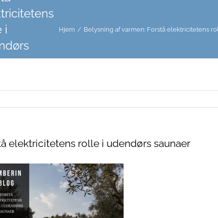
tricitetens
 i
Hjem
/
Belysning af varmen: Forstå elektricitetens r
ndørs
naer
tå elektricitetens rolle i udendørs saunaer