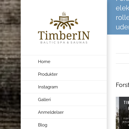
Skip
elek
to
rolle
content
ude
sau
Home
Produkter
Fors
Instagram
Galleri
Anmeldelser
Blog