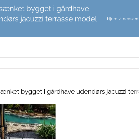
sænket bygget i gårdhave
ndørs jacuzzi terrasse model
Hjem
/
nedsænke
ænket bygget i gårdhave udendørs jacuzzi terr