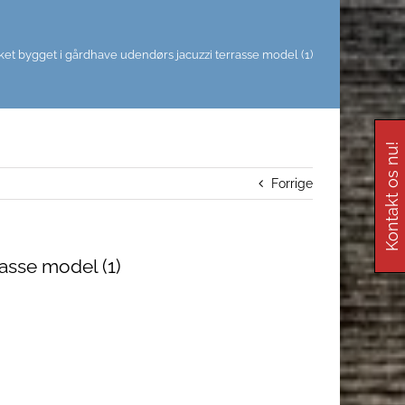
t bygget i gårdhave udendørs jacuzzi terrasse model (1)
Kontakt os nu!
Forrige
asse model (1)