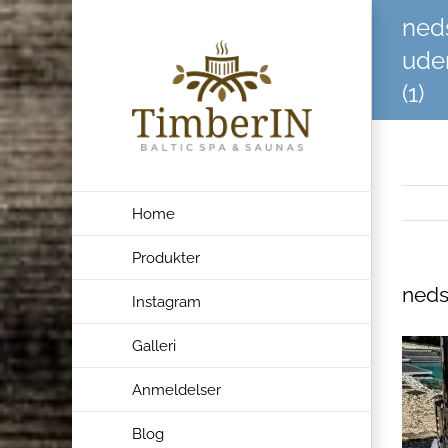
Skip
ned
to
ude
content
(1)
Home
Produkter
neds
Instagram
Galleri
Anmeldelser
Blog