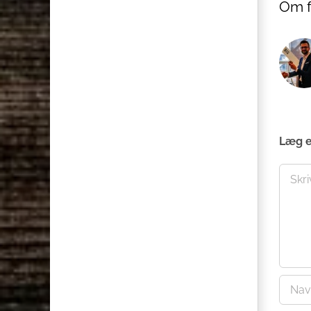
Om f
Læg 
Comme