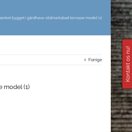
ænket bygget i gårdhave vildmarksbad terrasse model (1)
Kontakt os nu!
Forrige
e model (1)