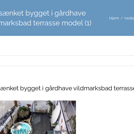
sænket bygget i gårdhave
Hjem
/
neds
marksbad terrasse model (1)
ænket bygget i gårdhave vildmarksbad terrass