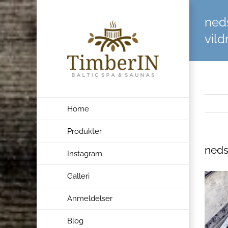
Skip
ned
to
content
vild
Home
Produkter
neds
Instagram
Galleri
Anmeldelser
Blog