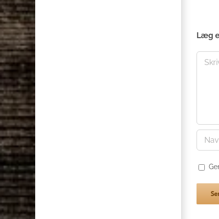
Læg 
Comme
Ge