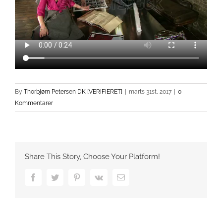
By
Thorbjørn Petersen DK [VERIFIERET]
|
marts 31st, 2017
|
0
Kommentarer
Share This Story, Choose Your Platform!
Facebook
Twitter
Pinterest
Vk
Email