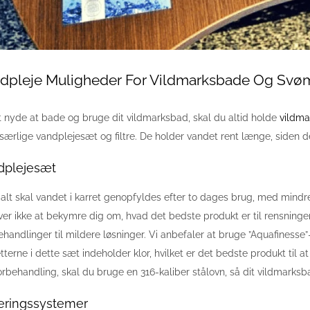
dpleje Muligheder For Vildmarksbade Og Sv
t nyde at bade og bruge dit vildmarksbad, skal du altid holde
vildma
særlige vandplejesæt og filtre. De holder vandet rent længe, siden de
dplejesæt
lt skal vandet i karret genopfyldes efter to dages brug, med mind
er ikke at bekymre dig om, hvad det bedste produkt er til rensning
ehandlinger til mildere løsninger. Vi anbefaler at bruge ”Aquafinesse”
tterne i dette sæt indeholder klor, hvilket er det bedste produkt til 
orbehandling, skal du bruge en 316-kaliber stålovn, så dit vildmarksb
reringssystemer