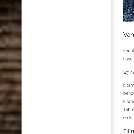
Van
For a
have 
Van
Norma
behøv
klorb
Table
en kl
Filt