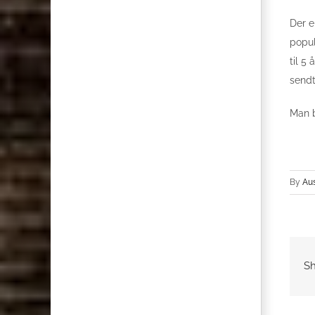
Der e
popul
til 5
sendt
Man b
By
Au
Sh