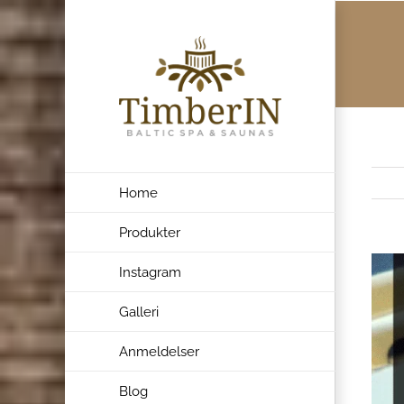
Skip
to
content
Home
Produkter
Se
Instagram
størr
Galleri
bille
Anmeldelser
Blog