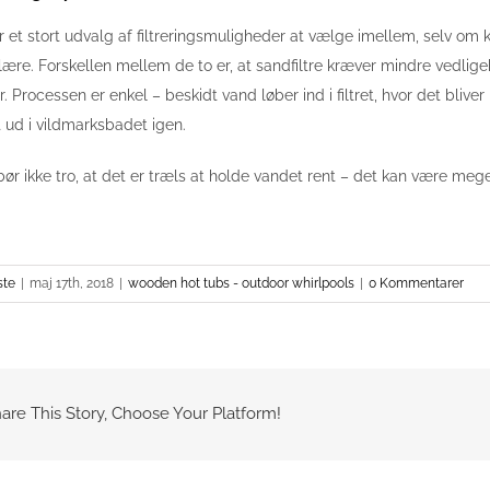
r et stort udvalg af filtreringsmuligheder at vælge imellem, selv om ka
ære. Forskellen mellem de to er, at sandfiltre kræver mindre vedlig
 år. Processen er enkel – beskidt vand løber ind i filtret, hvor det bli
 ud i vildmarksbadet igen.
ør ikke tro, at det er træls at holde vandet rent – det kan være meget 
ste
|
maj 17th, 2018
|
wooden hot tubs - outdoor whirlpools
|
0 Kommentarer
are This Story, Choose Your Platform!