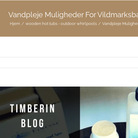
Vandpleje Muligheder For Vildmark
Hjem
/
wooden hot tubs - outdoor whirlpools
/
Vandpleje Muligh
e
de