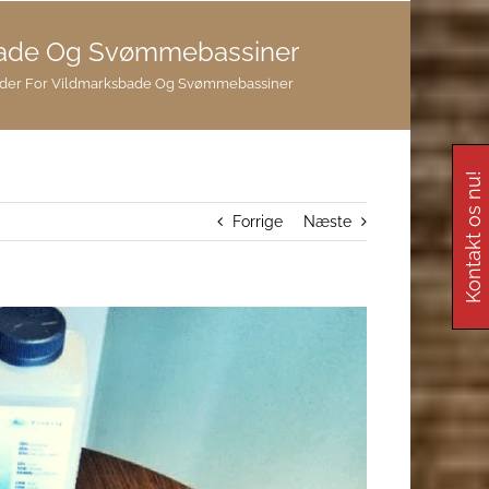
sbade Og Svømmebassiner
eder For Vildmarksbade Og Svømmebassiner
Kontakt os nu!
Forrige
Næste